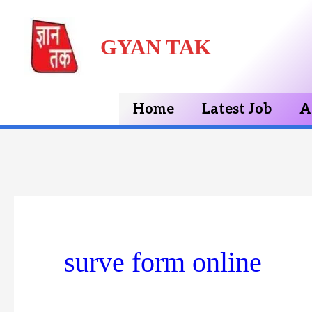
Skip
GYAN TAK
to
content
Home
Latest Job
A
surve form online