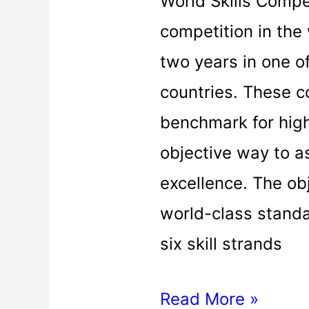
Skills
World Skills Compet
Competition
competition in the
Bihar
two years in one 
2020-
countries. These c
21|
benchmark for hig
Skill
objective way to a
mission
excellence. The ob
Bihar
world-class standa
six skill strands
Read More »