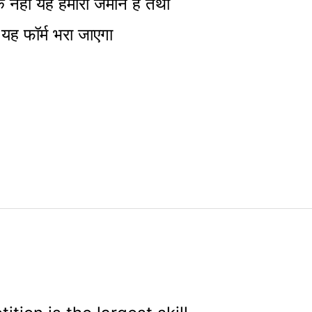
 नहीं यह हमारा जमीन है तथा
ं यह फॉर्म भरा जाएगा