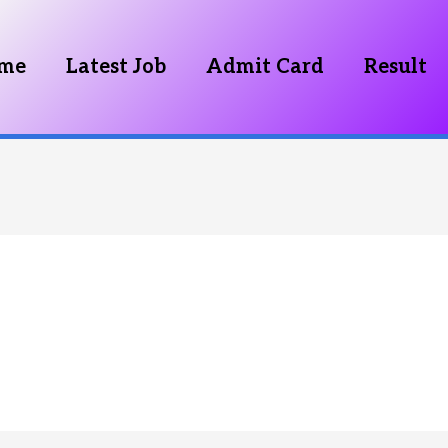
me
Latest Job
Admit Card
Result