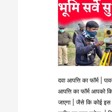
दवा
आपत्ति
का
फॉर्म
|
भूमि
सर्वे
|
दवा आपत्ति का फॉर्म | प
पावती
आपत्ति का फॉर्म आपको क
प्रपत्र
जाएगा | जैसे कि कोई इस