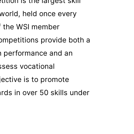
ition is the largest skill
 world, held once every
of the WSI member
ompetitions provide both a
h performance and an
ssess vocational
jective is to promote
rds in over 50 skills under