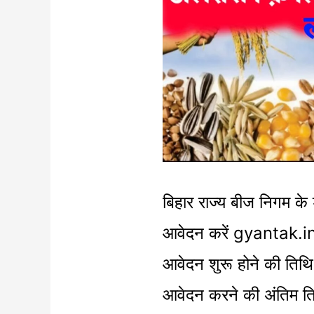
राज्य
बीज
निगम
के
डीलरशिप
कमाए
लाखों
बिहार राज्य बीज निगम क
रुपए
आवेदन करें gyantak.in
महीना
आवेदन शुरू होने की तिथि
|
आवेदन करने की अंतिम 