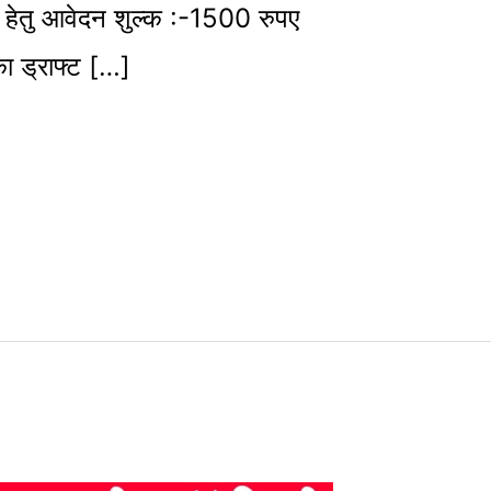
 हेतु आवेदन शुल्क :-1500 रुपए
का ड्राफ्ट […]