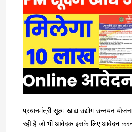
सूक्ष्म
खाद्य
उद्योग
उन्नयन
योजना
|
सरकार
देगी
सहायता
प्रधानमंत्री सूक्ष्म खाद्य उद्योग उन्नयन य
राशि
रही है जो भी आवेदक इसके लिए आवेदन करना 