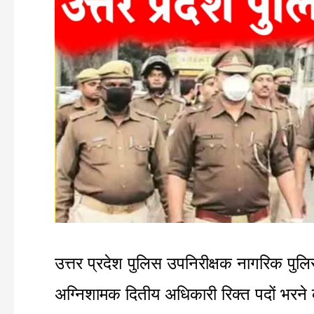
Police
SI
online
form
|
उत्तर
प्रदेश
पुलिस
आवेदन
उत्तर प्रदेश पुलिस उपनिरीक्षक नागरिक पुलि
शुरू
अग्निशामक दितीय अधिकारी रिक्त पदों भरने के