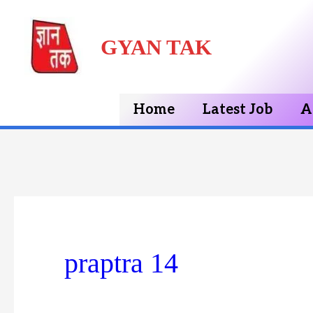
Skip
GYAN TAK
to
content
Home
Latest Job
A
praptra 14