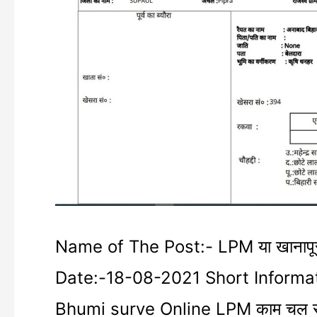
surve
Online
LPM
download
kare
|
Online
LPM
Name of The Post:- LPM या खानापू
|
Date:-18-08-2021 Short Information:-
Bhumi surve Online LPM काम चल रहा है