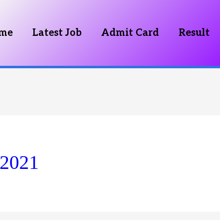
me
Latest Job
Admit Card
Result
 2021