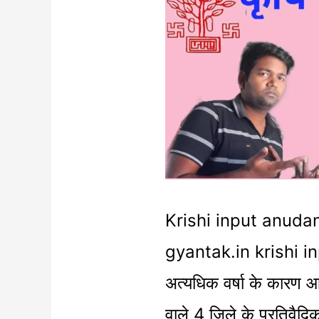
input
anudan
|
कृषि
इनपुट
अनुदान
योजना
Krishi input anudan
के
gyantak.in krishi i
लिए
अत्यधिक वर्षा के कारण आई
आवेदन
वाले 4 जिले के प्रतिवैदि