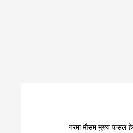
हाइब्रिड
गरमा मौसम मुख्य फसल हेत