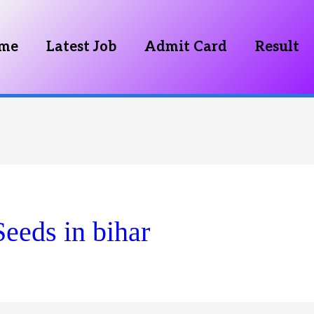
me
Latest Job
Admit Card
Result
eeds in bihar