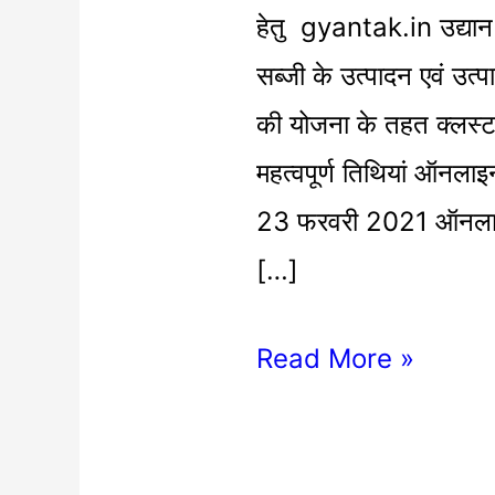
सब्जी
हेतु gyantak.in उद्यान 
का
सब्जी के उत्पादन एवं उत्प
बीज
की योजना के तहत क्लस्
उपलब्ध
महत्वपूर्ण तिथियां ऑनलाइ
हेतु
23 फरवरी 2021 ऑनलाइन
ऑनलाइन
[…]
आवेदन
Read More »