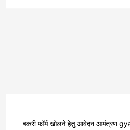
बकरी
बकरी फॉर्म खोलने हेतु आवेदन आमंत्रण gya