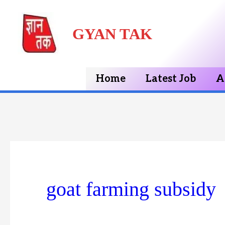
Skip
GYAN TAK
to
content
Home
Latest Job
A
goat farming subsidy