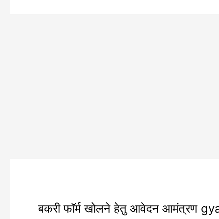
बकरी
बकरी फॉर्म खोलने हेतु आवेदन आमंत्रण gya