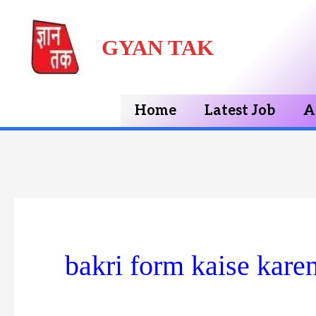
Skip
GYAN TAK
to
content
Home
Latest Job
A
bakri form kaise kare