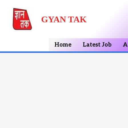
Skip
GYAN TAK
to
content
Home
Latest Job
A
Post
navigation