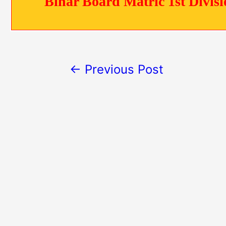
Bihar Board Matric 1st Divis
←
Previous Post