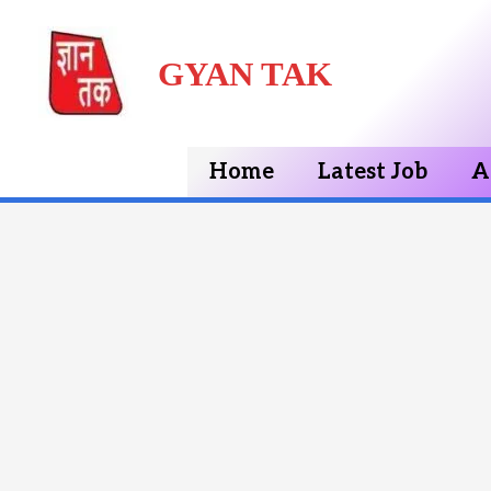
Skip
GYAN TAK
to
content
Home
Latest Job
A
Post
navigation